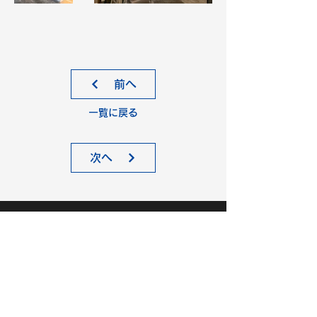
前へ
一覧に戻る
次へ
株式会社リフレクト
〒466-0051 愛知県名古屋市昭和区御器所三丁目9
番12号
TEL.
052-829-1901
FAX.
052-829-1902