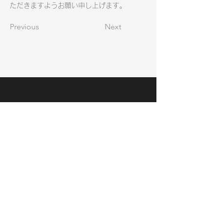
ただきますようお願い申し上げます。
Previous
Next
株式会社リフレクト
〒466-0051 愛知県名古屋市昭和区御器所三丁目9
番12号
TEL.
052-829-1901
FAX.
052-829-1902
プライバシーポリシー
お電話・FAXでのお問い合わせはこちら
052-829-1901
TEL.